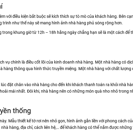
í
èm với điều kiện bắt buộc sẽ kích thích sự tò mò của khách hàng. Bên cạn
 trình như thế này sẽ mang hình ảnh nhà hàng phủ sóng rộng hơn.
g trong khung giờ từ 12h – 18h hằng ngày chẳng hạn sẽ là một cách để t
ịch vụ chính là điều cốt lõi của kinh doanh nhà hàng. Một nhà hàng có dịc
hà hàng thông qua hình thức truyền miệng. Một nhà hàng với chất lượng 
ừ lúc đặt chân vào nhà hàng cho đến khi khách thanh toán ra khỏi nhà hà
 thoải mái nhất. Đôi khi, nhà hàng nên có những món quà nho nhỏ trong 
uyền thống
này. Mẫu thiết kế tờ rơi nên nhỏ gọn, hình ảnh gắn liền với phong cách c
a nhà hàng, địa chỉ, cách liên hệ,… để khách hàng có thể nắm được những