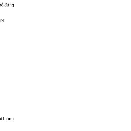
chỗ đứng
iết
ại thành