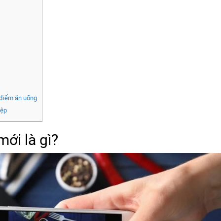
 điểm ăn uống
iệp
ới là gì?