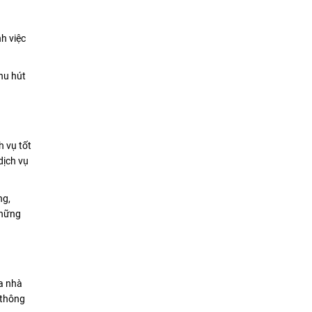
h việc
hu hút
h vụ tốt
dịch vụ
ng,
những
ủa nhà
 thông