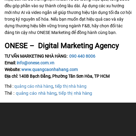
đều góp phần vào sự thành công lâu dài. Áp dụng các xu hướng
mới như AI và video ngắn sẽ giúp thương hiệu tận dụng tối đa cơ hội
trong kỷ nguyên số hóa. Nếu bạn muốn đạt hiệu quả cao và xây
dựng thương hiệu bền vững trong ngành F&B, hãy chọn đối tác
đáng tin cậy như ONESE Marketing để đồng hành cùng bạn.
ONESE – Digital Marketing Agency
TƯ VẤN MARKETING NHÀ HÀNG:
090 440 8006
Email:
info@onese.com.vn
Website:
www.quangcaonhahang.com
Địa chỉ: 140B Bạch Đằng, Phường Tân Sơn Hòa, TP HCM
Thẻ :
quảng cáo nhà hàng
,
tiếp thị nhà hàng
Thẻ :
quảng cáo nhà hàng
,
tiếp thị nhà hàng